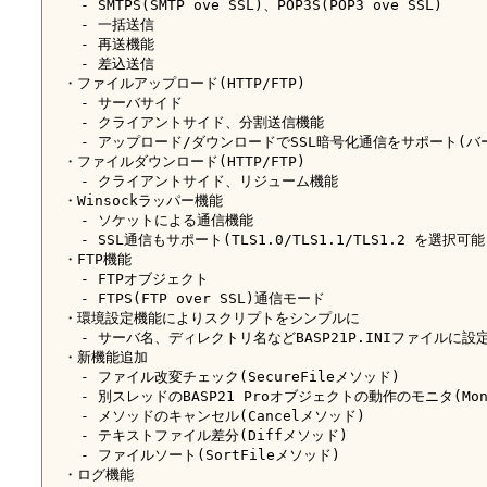
    - SMTPS(SMTP ove SSL)、POP3S(POP3 ove SSL)

    - 一括送信

    - 再送機能

    - 差込送信

  ・ファイルアップロード(HTTP/FTP)

    - サーバサイド

    - クライアントサイド、分割送信機能

    - アップロード/ダウンロードでSSL暗号化通信をサポート(バージ
  ・ファイルダウンロード(HTTP/FTP)

    - クライアントサイド、リジューム機能

  ・Winsockラッパー機能

    - ソケットによる通信機能

    - SSL通信もサポート(TLS1.0/TLS1.1/TLS1.2 を選択可能)
  ・FTP機能

    - FTPオブジェクト

    - FTPS(FTP over SSL)通信モード

  ・環境設定機能によりスクリプトをシンプルに

    - サーバ名、ディレクトリ名などBASP21P.INIファイルに設定
  ・新機能追加

    - ファイル改変チェック(SecureFileメソッド)

    - 別スレッドのBASP21 Proオブジェクトの動作のモニタ(Mon
    - メソッドのキャンセル(Cancelメソッド)

    - テキストファイル差分(Diffメソッド)

    - ファイルソート(SortFileメソッド)

  ・ログ機能
